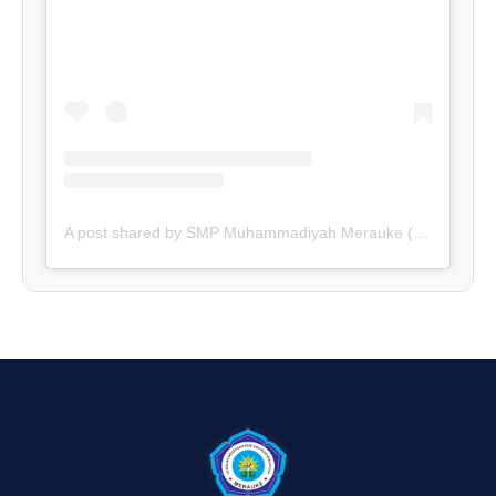
A post shared by SMP Muhammadiyah Merauke (@smpmuhmrk)